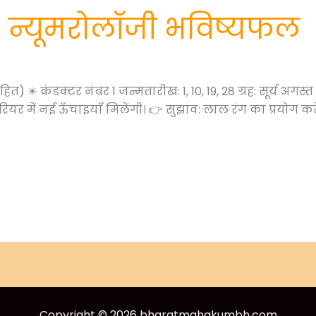
 न्यूमरोलॉजी भविष्यफल
ित) ✴️ कंडक्टर नंबर 1 जन्मतारीख: 1, 10, 19, 28 ग्रह: सूर्य अ
ियर में नई ऊँचाइयाँ मिलेंगी। 👉 सुझाव: लाल रंग का प्रयोग करें
Copyright © 2026 bharatmahakumbh.com