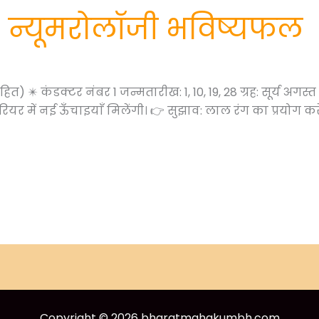
 न्यूमरोलॉजी भविष्यफल
ित) ✴️ कंडक्टर नंबर 1 जन्मतारीख: 1, 10, 19, 28 ग्रह: सूर्य अ
ियर में नई ऊँचाइयाँ मिलेंगी। 👉 सुझाव: लाल रंग का प्रयोग करें
Copyright © 2026 bharatmahakumbh.com