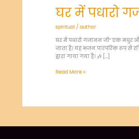
घर में पधारो 
spiritual
/
author
घर में पधारो गजानन जी” एक मधुर और 
जाता है। यह भजन पारंपरिक रूप से रचित
द्वारा गाया गया है। 🎶 […]
घर
Read More »
में
पधारो
गजानन
जी