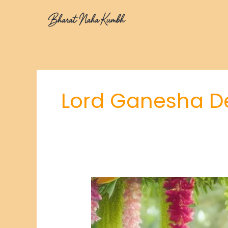
Skip
to
content
Lord Ganesha D