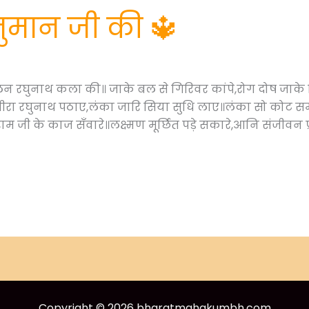
नुमान जी की 🔱
न रघुनाथ कला की॥ जाके बल से गिरिवर कांपे,रोग दोष जाके न
 बीरा रघुनाथ पठाए,लंका जारि सिया सुधि लाए॥लंका सो कोट स
म जी के काज सँवारे॥लक्ष्मण मूर्छित पड़े सकारे,आनि संजीवन प्
Copyright © 2026 bharatmahakumbh.com