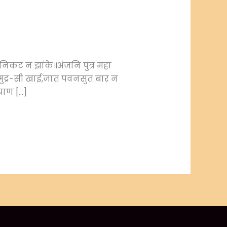
िकट न झांके॥अंजनि पुत्र महा
मुद्र-सी खाई,जात पवनसुत बार न
राण […]