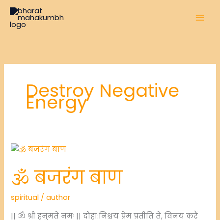
Skip
to
content
Destroy Negative
Energy
🕉️ बजरंग बाण
spiritual
/
author
|| ॐ श्री हनुमते नमः || दोहा:निश्चय प्रेम प्रतीति ते, विनय करैं