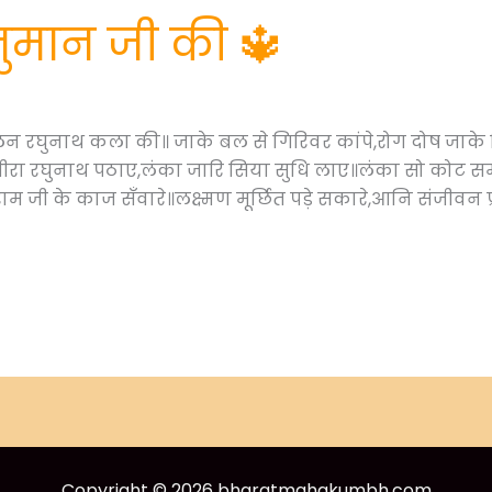
नुमान जी की 🔱
न रघुनाथ कला की॥ जाके बल से गिरिवर कांपे,रोग दोष जाके न
 बीरा रघुनाथ पठाए,लंका जारि सिया सुधि लाए॥लंका सो कोट स
म जी के काज सँवारे॥लक्ष्मण मूर्छित पड़े सकारे,आनि संजीवन प्
Copyright © 2026 bharatmahakumbh.com