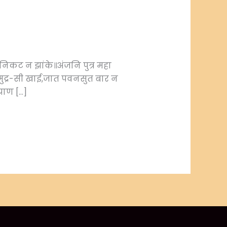
िकट न झांके॥अंजनि पुत्र महा
मुद्र-सी खाई,जात पवनसुत बार न
राण […]