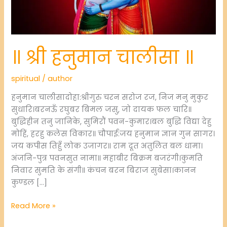
॥ श्री हनुमान चालीसा ॥
spiritual
/
author
हनुमान चालीसादोहा:श्रीगुरु चरन सरोज रज, निज मनु मुकुर
सुधारि।बरनऊँ रघुबर बिमल जसु, जो दायक फल चारि॥
बुद्धिहीन तनु जानिके, सुमिरौं पवन-कुमार।बल बुद्धि विद्या देहु
मोहिं, हरहु कलेस विकार॥ चौपाई:जय हनुमान ज्ञान गुन सागर।
जय कपीस तिहुँ लोक उजागर॥ राम दूत अतुलित बल धामा।
अंजनि-पुत्र पवनसुत नामा॥ महाबीर बिक्रम बजरंगी।कुमति
निवार सुमति के संगी॥ कंचन बरन बिराज सुबेसा।कानन
कुण्डल […]
॥
Read More »
श्री