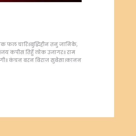
यक फल चारि॥बुद्धिहीन तनु जानिके,
ागर।जय कपीस तिहुँ लोक उजागर॥ राम
 संगी॥ कंचन बरन बिराज सुबेसा।कानन