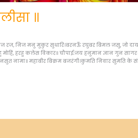
चालीसा ॥
ोज रज, निज मनु मुकुर सुधारि।बरनऊँ रघुबर बिमल जसु, जो दा
 देहु मोहिं, हरहु कलेस विकार॥ चौपाई:जय हनुमान ज्ञान गुन स
वनसुत नामा॥ महाबीर बिक्रम बजरंगी।कुमति निवार सुमति के