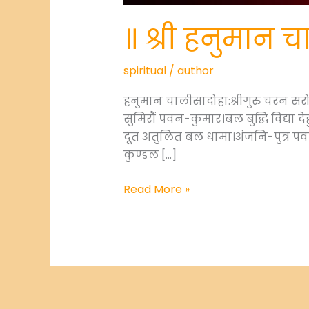
॥ श्री हनुमान 
spiritual
/
author
हनुमान चालीसादोहा:श्रीगुरु चरन सर
सुमिरौं पवन-कुमार।बल बुद्धि विद्या
दूत अतुलित बल धामा।अंजनि-पुत्र प
कुण्डल […]
॥
Read More »
श्री
हनुमान
चालीसा
॥