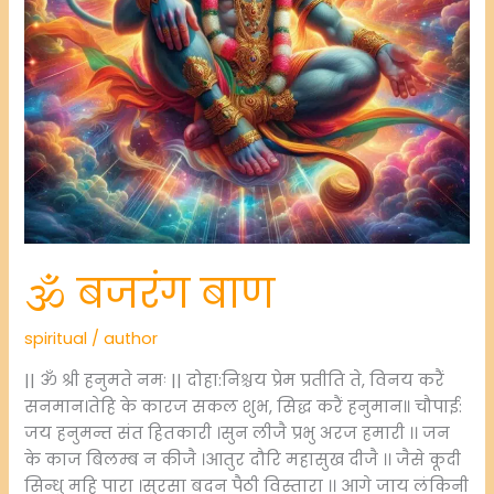
🕉️ बजरंग बाण
spiritual
/
author
|| ॐ श्री हनुमते नमः || दोहा:निश्चय प्रेम प्रतीति ते, विनय करैं
सनमान।तेहि के कारज सकल शुभ, सिद्ध करैं हनुमान॥ चौपाई:
जय हनुमन्त संत हितकारी ।सुन लीजै प्रभु अरज हमारी ।। जन
के काज बिलम्ब न कीजै ।आतुर दौरि महासुख दीजै ।। जैसे कूदी
सिन्धु महि पारा ।सुरसा बदन पैठी विस्तारा ।। आगे जाय लंकिनी